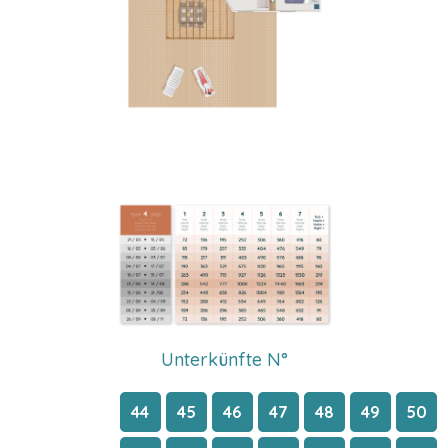
Unterkünfte N°
44
45
46
47
48
49
50