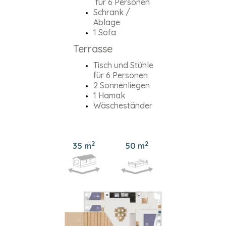
fûr 6 Personen
Schrank /
Ablage
1 Sofa
Terrasse
Tisch und Stühle
für 6 Personen
2 Sonnenliegen
1 Hamak
Wäscheständer
2
2
35 m
50 m